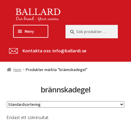
Hoppa
Hoppa
till
till
navigering
innehåll
Sök
Sök
Meny
efter:
Hem
Kontakta oss:
info@ballardi.se
Kontorsprodukter
Reklampennor
Giveaways
Hem
Produkter märkta ”brännskadegel”
Sommarpresenter
Reklamgodis
Profilkläder
brännskadegel
Om oss
Kontakta oss
Endast ett sökresultat