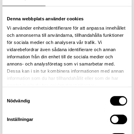
Denna webbplats använder cookies
Vi använder enhetsidentifierare för att anpassa innehållet
och annonserna till användarna, tillhandahålla funktioner
för sociala medier och analysera vår trafik. Vi
vidarebefordrar även sådana identifierare och annan
information från din enhet till de sociala medier och
annons- och analysföretag som vi samarbetar med.
Dessa kan i sin tur kombinera informationen med annan
information som du har tillhandahållit eller som de har
samlat in när du har använt deras tjänster.
S
Nödvändig
a
m
t
Inställningar
y
c